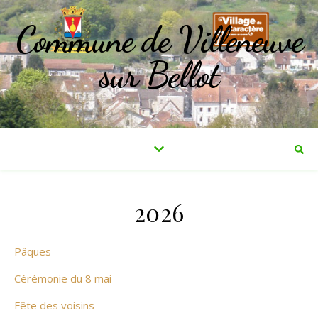
Commune de Villeneuve
sur Bellot
2026
Pâques
Cérémonie du 8 mai
Fête des voisins