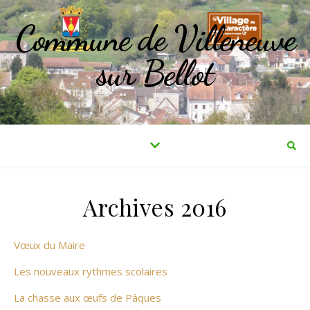
Commune de Villeneuve
sur Bellot
Archives 2016
Vœux du Maire
Les nouveaux rythmes scolaires
La chasse aux œufs de Pâques