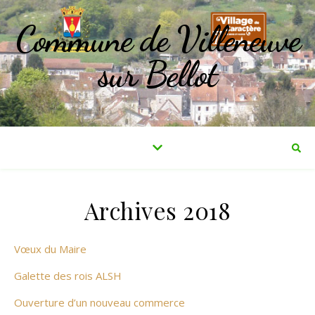
Commune de Villeneuve
sur Bellot
Archives 2018
Vœux du Maire
Galette des rois ALSH
Ouverture d’un nouveau commerce